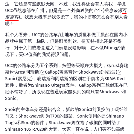
达，它还是有些默默无闻。不过，我觉得还会有人喷我，毕竟
UCC虽然总部在广州，但是是一个外商独资的企业(
信息来源
百
度百科
)。
我想大概率是我多虑了，我的小博客怎么会有别人看
呢！
我个人看来，UCC的公路车/山地车的质量和做工虽然在国内小
品牌中属于第一梯队，但是跟美利达、捷安特相比还是不得
行，对于入门或者竞速入门倒是没啥影响，在不做Fitting的情
况下，买CP值高的我觉得没问题。
UCC的公路车分为五个系列，按照等级顺序大概为，Cyrus(赛瑞
≈
≈
≥
≥
≈
≈
≥
≥
斯)
Ares(阿瑞斯)
Gallop(盖路普)
Shockwave(冲击波)
\approx
\geq
\approx
\geq
Sonic(索尼克)，赛瑞斯和阿瑞斯的区别在于前者为SRAM Red
套件，后者为Shimano Ultegra套件。Gallop系列车貌似现在已
经不铺货了，所以现在普通玩家能买到的就只有Shockwave和
Sonic。
Snoic的主体车架还是铝合金，新款的Sonic3前叉换为了碳纤维
前叉；Shockwave则为T700的碳架。Sonic使用的是Shimano
Tiagra和Sora的套件；Shockwave则在给了碳架的同时给了
Shimano 105 R7020的大套。大家一直在说，入门碳不如高级