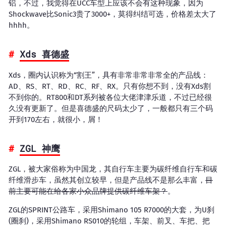
铝，不过，我觉得在UCC车型上应该不会有这种现象，因为
Shockwave比Sonic3贵了3000+，莫得纠结可选，价格差太大了
hhhh。
Xds 喜德盛
Xds，圈内认识称为“割王”，具有非常非常非常全的产品线：
AD、RS、RT、RD、RC、RF、RX。只有你想不到，没有Xds割
不到你的。RT800和DT系列被各位大佬津津乐道，不过已经很
久没有更新了。但是喜德盛的尺码太少了，一般都只有三个码
开到170左右，就很小，屑！
ZGL 神鹰
ZGL，被大家俗称为中国龙，其自行车主要为碳纤维自行车和碳
纤维滑步车，虽然其创立较早，但是产品线不是那么丰富，
目
前主要可能在给各家小众品牌提供碳纤维车架？
。
ZGL的SPRINT公路车，采用Shimano 105 R7000的大套，为U刹
(圈刹)，采用Shimano RS010的轮组，车架、前叉、车把、把